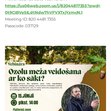
https://us06web.zoom.us/j/
82044817355?pwd=
0t9CIBVe5ILdtNdw7hVFVXTxjYzmcN
.1
Meeting ID: 820 4481 7355
Passcode: 037129