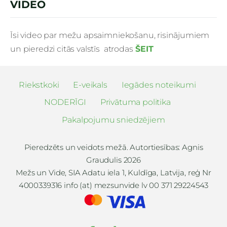
VIDEO
Īsi video par mežu apsaimniekošanu, risinājumiem
un pieredzi citās valstīs atrodas
ŠEIT
Riekstkoki
E-veikals
Iegādes noteikumi
NODERĪGI
Privātuma politika
Pakalpojumu sniedzējiem
Pieredzēts un veidots mežā. Autortiesības: Agnis
Graudulis 2026
Mežs un Vide, SIA Adatu iela 1, Kuldīga, Latvija, reģ Nr
4000339316 info (at) mezsunvide lv 00 371 29224543