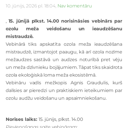
10. jūnijs, 2026 pl. 18:04,
Nav komentāru
,
15. jūnijā plkst. 14.00 norisināsies vebinārs par
ozolu meža veidošanu un ieaudzēšanu
mistraudzē.
Vebinārā tiks apskatīta ozola meža ieaudzēšana
mistraudzē, izmantojot paaugu, kā arī ozola nozīme
mežaudzes sastāvā un audzes noturībā pret vēju
un meža dzīvnieku bojājumiem. Tāpat tiks skaidrota
ozola ekoloģiskā loma meža ekosistēmā.
Vebināru vadīs mežkopis Agnis Graudulis, kurš
dalīsies ar pieredzi un praktiskiem ieteikumiem par
ozolu audžu veidošanu un apsaimniekošanu.
Norises laiks:
15. jūnijs, plkst. 14.00
Pievienošanas saite vebināram: