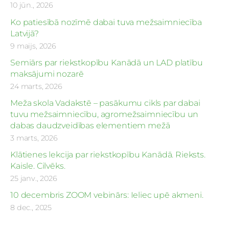
10 jūn., 2026
Ko patiesībā nozīmē dabai tuva mežsaimniecība
Latvijā?
9 maijs, 2026
Semiārs par riekstkopību Kanādā un LAD platību
maksājumi nozarē
24 marts, 2026
Meža skola Vadakstē – pasākumu cikls par dabai
tuvu mežsaimniecību, agromežsaimniecību un
dabas daudzveidības elementiem mežā
3 marts, 2026
Klātienes lekcija par riekstkopību Kanādā. Rieksts.
Kaisle. Cilvēks.
25 janv., 2026
10 decembris ZOOM vebinārs: Ieliec upē akmeni.
8 dec., 2025