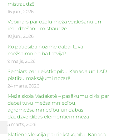
mistraudzē
16 jūn., 2026
Vebinārs par ozolu meža veidošanu un
ieaudzēšanu mistraudzē
10 jūn., 2026
Ko patiesībā nozīmē dabai tuva
mežsaimniecība Latvijā?
9 maijs, 2026
Semiārs par riekstkopību Kanādā un LAD
platību maksājumi nozarē
24 marts, 2026
Meža skola Vadakstē – pasākumu cikls par
dabai tuvu mežsaimniecību,
agromežsaimniecību un dabas
daudzveidības elementiem mežā
3 marts, 2026
Klātienes lekcija par riekstkopību Kanādā.