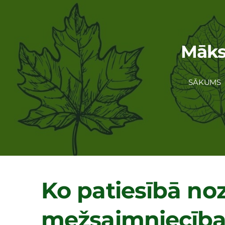
Māksl
SĀKUMS
Ko patiesībā no
mežsaimniecība 