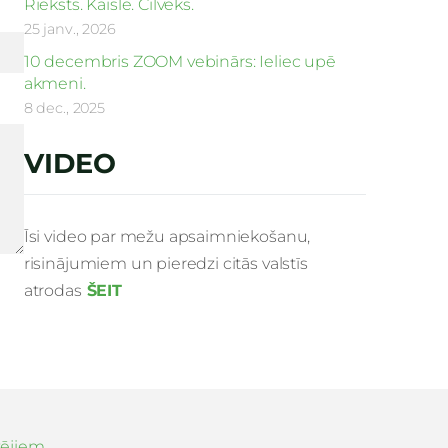
Rieksts. Kaisle. Cilvēks.
25 janv., 2026
10 decembris ZOOM vebinārs: Ieliec upē
akmeni.
8 dec., 2025
VIDEO
Īsi video par mežu apsaimniekošanu,
risinājumiem un pieredzi citās valstīs
atrodas
ŠEIT
zējiem