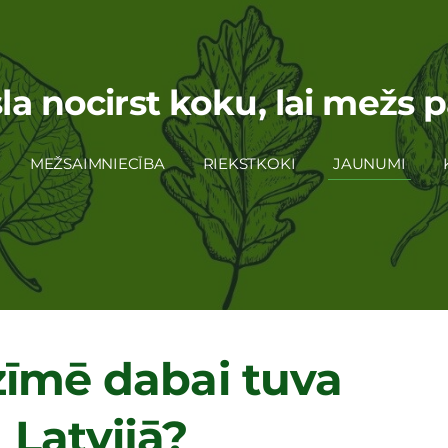
a nocirst koku, lai mežs p
MEŽSAIMNIECĪBA
RIEKSTKOKI
JAUNUMI
zīmē dabai tuva
Latvijā?