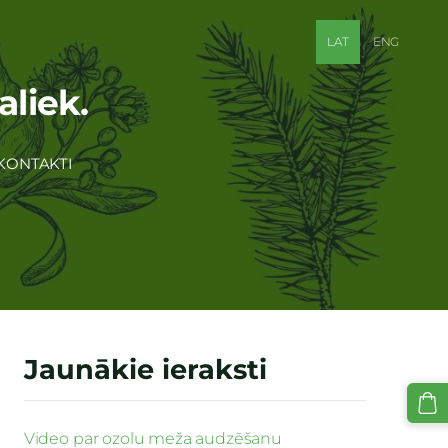
LAT
ENG
aliek.
KONTAKTI
Jaunākie ieraksti
Video par ozolu meža audzēšanu