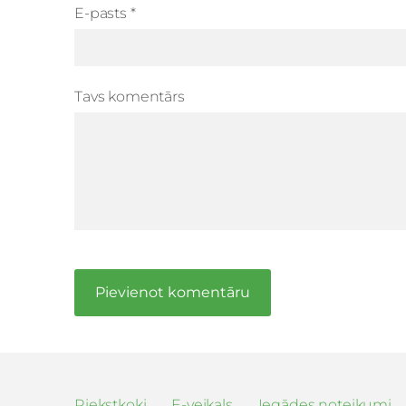
E-pasts *
Tavs komentārs
Riekstkoki
E-veikals
Iegādes noteikumi