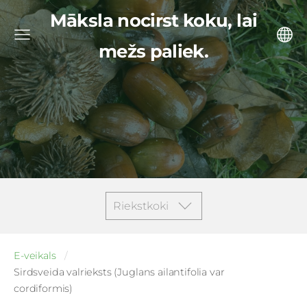
Māksla nocirst koku, lai
mežs paliek.
Riekstkoki
E-veikals
Sirdsveida valrieksts (Juglans ailantifolia var
cordiformis)