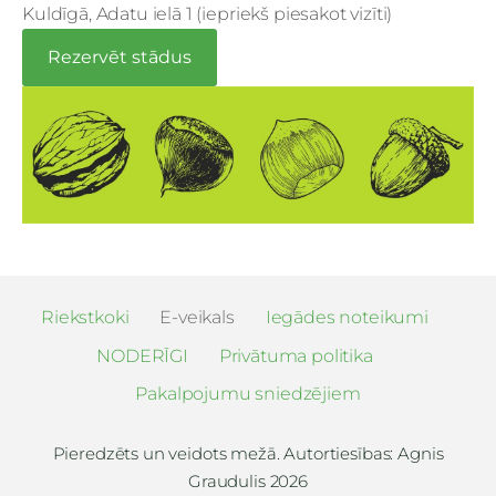
Kuldīgā, Adatu ielā 1 (iepriekš piesakot vizīti)
Rezervēt stādus
Riekstkoki
E-veikals
Iegādes noteikumi
NODERĪGI
Privātuma politika
Pakalpojumu sniedzējiem
Pieredzēts un veidots mežā. Autortiesības: Agnis
Graudulis 2026