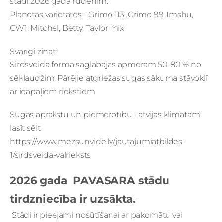
stādi 2026 gada rudenim.
Plānotās varietātes - Grimo 113, Grimo 99, Imshu,
CW1, Mitchel, Betty, Taylor mix
Svarīgi zināt:
Sirdsveida forma saglabājas apmēram 50-80 % no
sēklaudžim. Pārējie atgriežas sugas sākuma stāvoklī
ar ieapaļiem riekstiem
Sugas aprakstu un piemērotību Latvijas klimatam
lasīt sēit:
https://www.mezsunvide.lv/jautajumiatbildes-
1/sirdsveida-valrieksts
2026 gada PAVASARA stādu
tirdzniecība ir uzsākta.
Stādi ir pieejami nosūtīšanai ar pakomātu vai