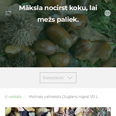
Māksla nocirst koku, lai
mežs paliek.
Riekstkoki
E-veikals
Melnais valrieksts (Juglans nigra) 1/0 L