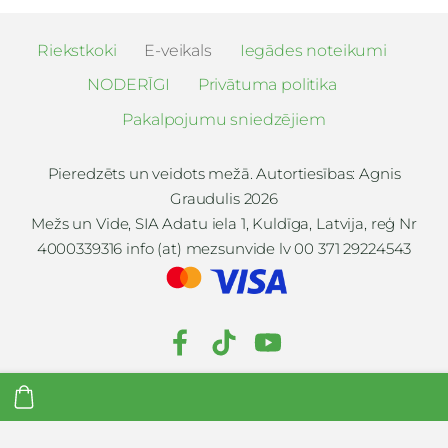
Riekstkoki
E-veikals
Iegādes noteikumi
NODERĪGI
Privātuma politika
Pakalpojumu sniedzējiem
Pieredzēts un veidots mežā. Autortiesības: Agnis
Graudulis 2026
Mežs un Vide, SIA Adatu iela 1, Kuldīga, Latvija, reģ Nr
4000339316 info (at) mezsunvide lv 00 371 29224543